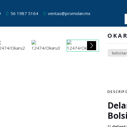
9
56 1987 5164
ventas@promolan.mx
OKA
Solicita
DESCRIP
Dela
Bols
El
delanta