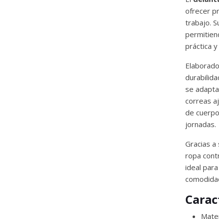
ofrecer pr
trabajo. S
permitien
práctica y
Elaborad
durabilid
se adapta
correas a
de cuerpo
jornadas.
Gracias a
ropa cont
ideal para
comodidad
Carac
Mater