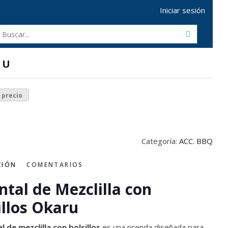
Iniciar sesión
RU
r precio
Categoría:
ACC. BBQ
CIÓN
COMENTARIOS
ntal de Mezclilla con
illos Okaru
l de mezclilla con bolsillos
es una prenda diseñada para