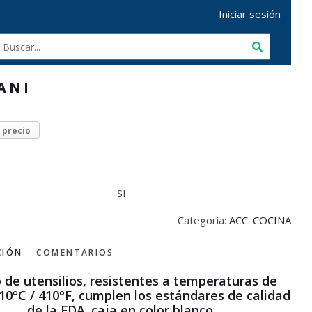
Iniciar sesión
ANI
r precio
SI
Categoría:
ACC. COCINA
CIÓN
COMENTARIOS
 de utensilios, resistentes a temperaturas de
10°C / 410°F, cumplen los estándares de calidad
de la FDA. caja en color blanco.