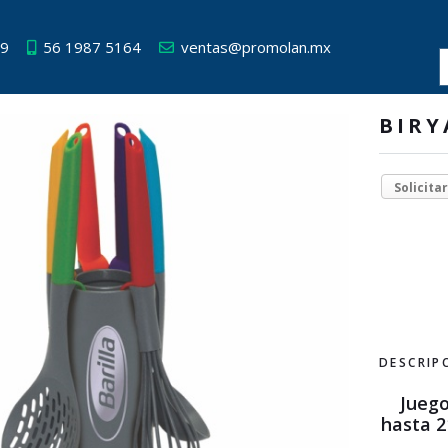
49
56 1987 5164
ventas@promolan.mx
BIRY
Solicita
DESCRIP
Juego
hasta 2