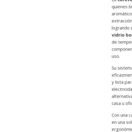
quienes b
aromático.
extracción
logrando 
vidrio bo
de temper
component
uso.
Su sistem
eficazment
y lista p
electricid
alternativ
casa u ofic
Con una c
en una so
ergonómico