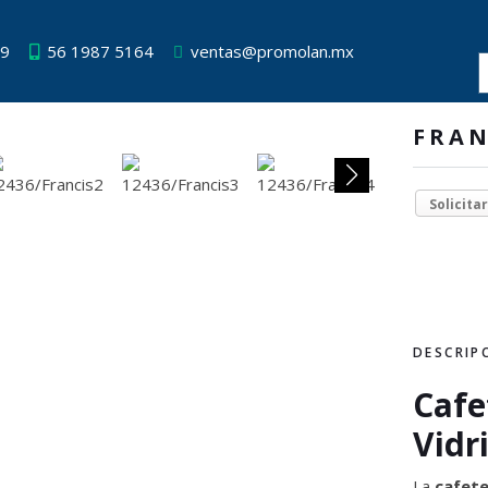
49
56 1987 5164
ventas@promolan.mx
FRAN
Solicita
DESCRIP
Cafe
Vidr
La
cafete