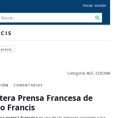
Iniciar sesión
CIS
r precio
Categoría:
ACC. COCINA
CIÓN
COMENTARIOS
tera Prensa Francesa de
io Francis
ra prensa francesa
es una de las mejores opciones para