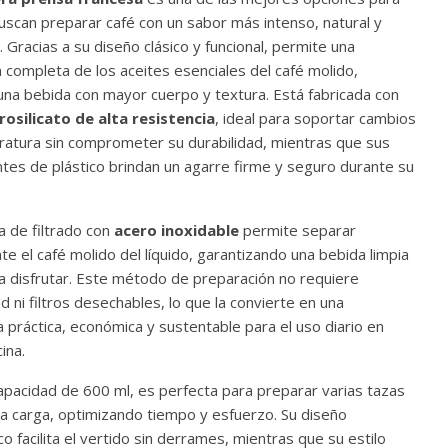
uscan preparar café con un sabor más intenso, natural y
 Gracias a su diseño clásico y funcional, permite una
 completa de los aceites esenciales del café molido,
una bebida con mayor cuerpo y textura. Está fabricada con
rosilicato de alta resistencia
, ideal para soportar cambios
atura sin comprometer su durabilidad, mientras que sus
es de plástico brindan un agarre firme y seguro durante su
a de filtrado con
acero inoxidable
permite separar
e el café molido del líquido, garantizando una bebida limpia
ara disfrutar. Este método de preparación no requiere
ad ni filtros desechables, lo que la convierte en una
a práctica, económica y sustentable para el uso diario en
ina.
apacidad de 600 ml, es perfecta para preparar varias tazas
la carga, optimizando tiempo y esfuerzo. Su diseño
 facilita el vertido sin derrames, mientras que su estilo