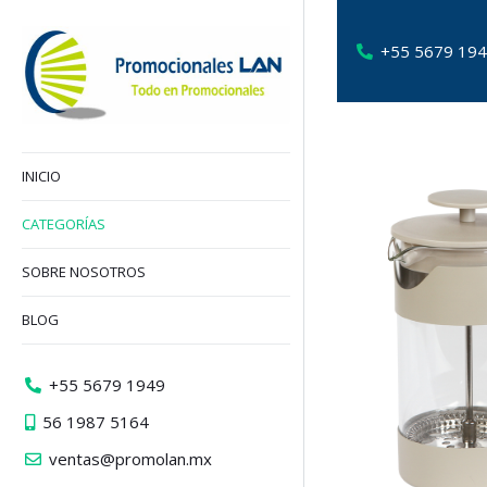
+55 5679 19
INICIO
CATEGORÍAS
SOBRE NOSOTROS
BLOG
+55 5679 1949
56 1987 5164
ventas@promolan.mx