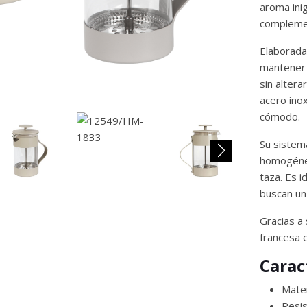
aroma inig
complemen
Elaborada 
mantener 
sin altera
acero ino
cómodo.
Su sistema
homogénea
taza. Es 
buscan un
Gracias a
francesa e
Carac
Mater
Resis