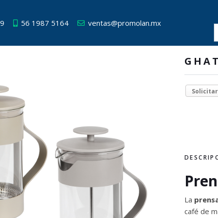
49
56 1987 5164
ventas@promolan.mx
GHA
Solicita
DESCRIP
Pren
La
prensa
café de m