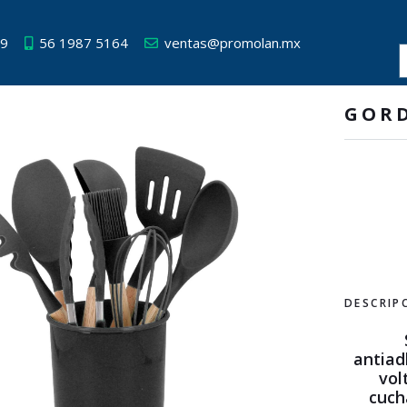
49
56 1987 5164
ventas@promolan.mx
GOR
DESCRIP
antiad
vol
cuch