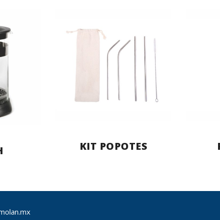
KIT POPOTES
H
molan.mx