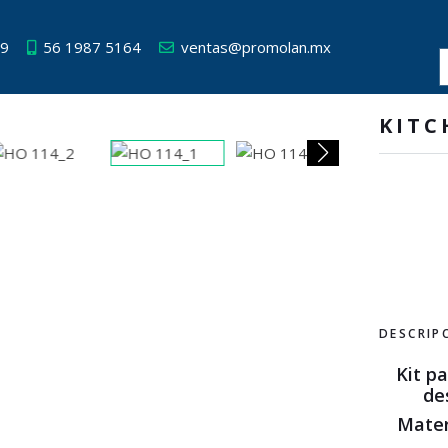
49
56 1987 5164
ventas@promolan.mx
KITC
DESCRIP
Kit pa
de
Mater