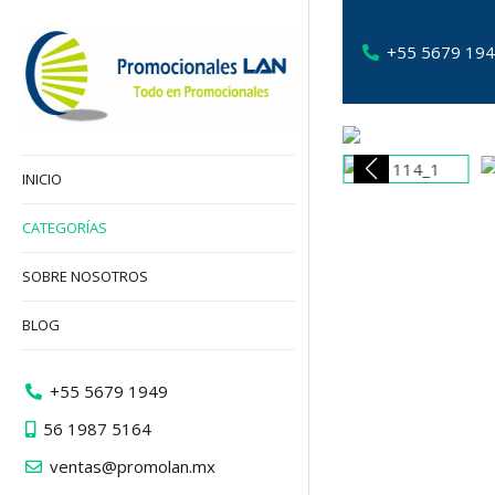
+55 5679 19
INICIO
CATEGORÍAS
SOBRE NOSOTROS
BLOG
+55 5679 1949
56 1987 5164
ventas@promolan.mx