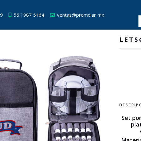
49
56 1987 5164
ventas@promolan.mx
LETS
DESCRIP
Set por
pla
Materi