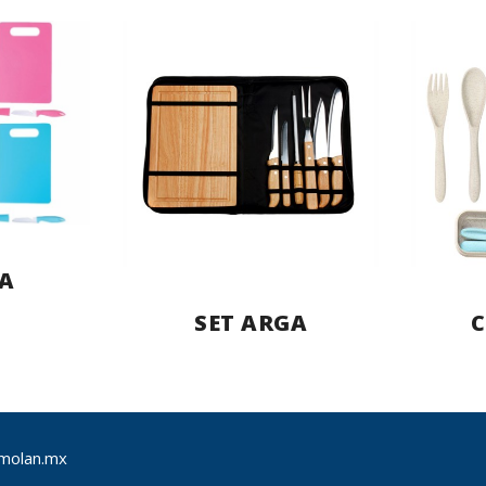
A
SET ARGA
molan.mx