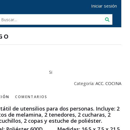
Iniciar sesión
GO
Si
Categoría:
ACC. COCINA
CIÓN
COMENTARIOS
tátil de utensilios para dos personas. Incluye: 2
tos de melamina, 2 tenedores, 2 cucharas, 2
cuchillos, 2 copas y estuche de poliéster.
al: Poliéster 600D Medidas: 16.5 x 7.5 x 21.5