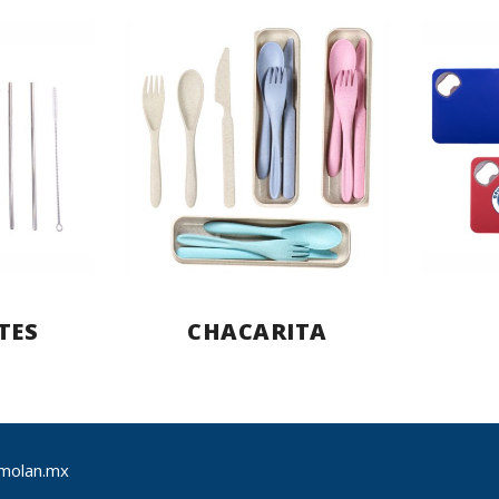
TES
CHACARITA
molan.mx