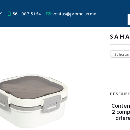
49
56 1987 5164
ventas@promolan.mx
SAH
Solicita
DESCRIP
Conten
2 comp
difer