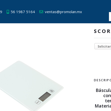
49
56 1987 5164
ventas@promolan.mx
SCO
Solicita
DESCRIP
Báscul
con
te
Mater