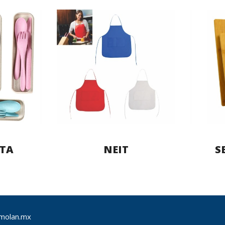
TA
NEIT
S
molan.mx