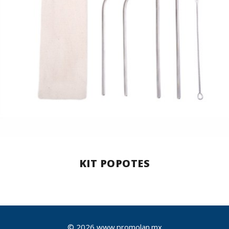
KIT POPOTES
© 2026 www.promolan.mx