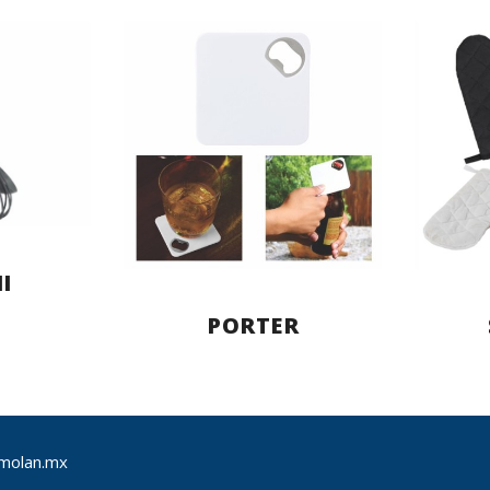
I
PORTER
molan.mx