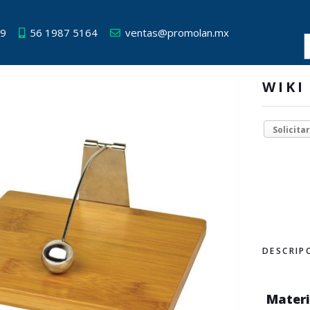
49
56 1987 5164
ventas@promolan.mx
WIKI
Solicita
DESCRIP
Materi