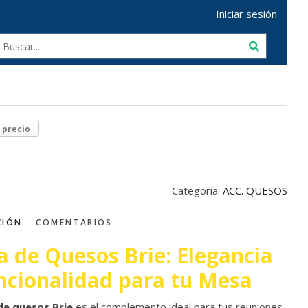
Iniciar sesión
r precio
Categoría:
ACC. QUESOS
CIÓN
COMENTARIOS
a de Quesos Brie: Elegancia
ncionalidad para tu Mesa
de quesos Brie
es el complemento ideal para tus reuniones