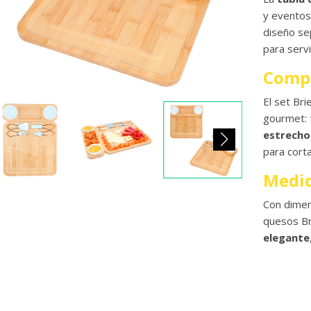
y eventos
diseño se
para serv
Compl
El set Bri
gourmet:
estrecho 
para cort
Medid
Con dime
quesos Br
elegante