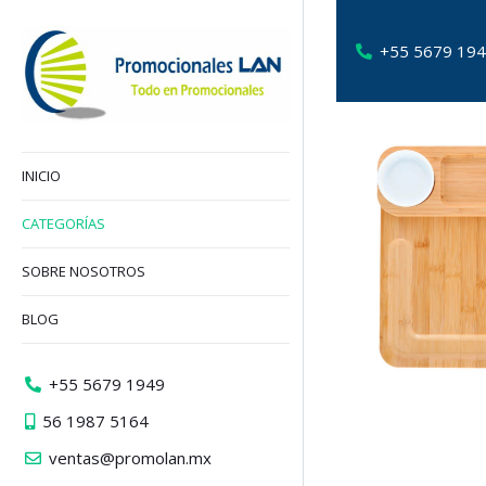
+55 5679 19
INICIO
CATEGORÍAS
SOBRE NOSOTROS
BLOG
+55 5679 1949
56 1987 5164
ventas@promolan.mx