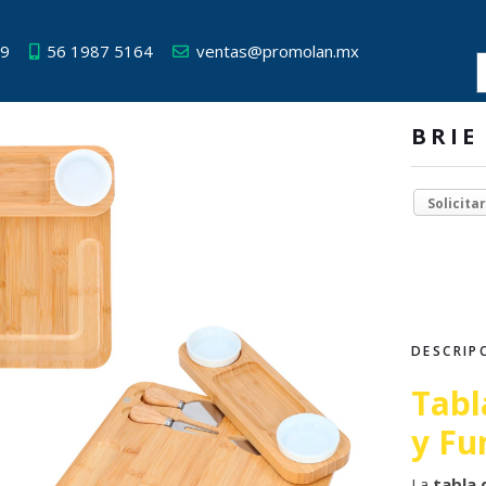
49
56 1987 5164
ventas@promolan.mx
BRIE
Solicita
DESCRIP
Tabl
y Fu
La
tabla 