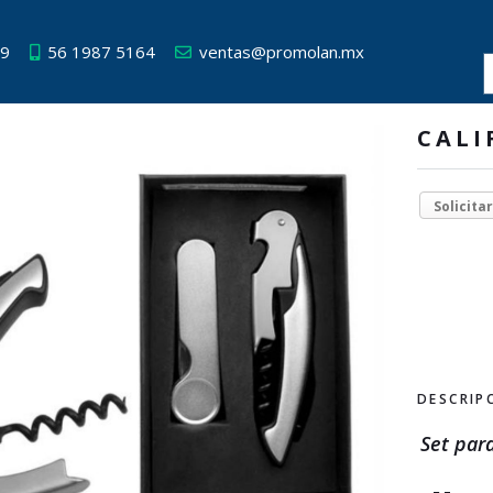
49
56 1987 5164
ventas@promolan.mx
CALI
Solicita
DESCRIP
Set par