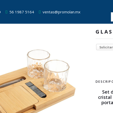
9
56 1987 5164
ventas@promolan.mx
GLA
Solicita
DESCRIP
Set 
crista
porta