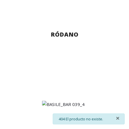
RÓDANO
×
info
404 El producto no existe.