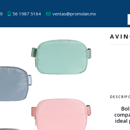
49
56 1987 5164
ventas@promolan.mx
AVI
DESCRIP
Bol
compar
ideal