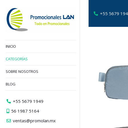
+55 5679 19
INICIO
CATEGORÍAS
SOBRE NOSOTROS
BLOG
+55 5679 1949
56 1987 5164
ventas@promolan.mx