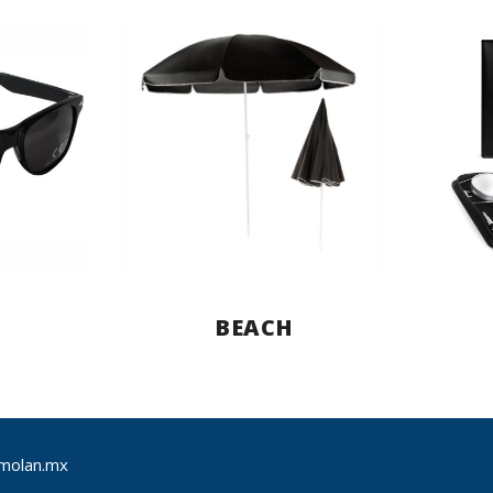
BEACH
molan.mx