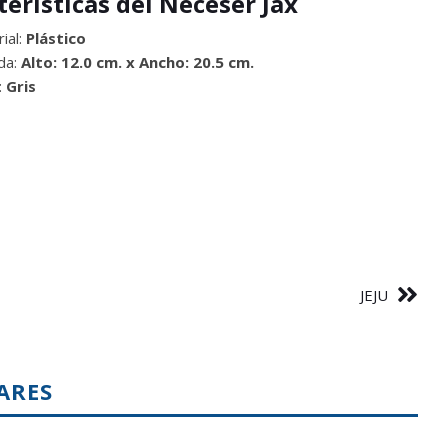
terísticas del Neceser Jax
ial:
Plástico
da:
Alto: 12.0 cm. x Ancho: 20.5 cm.
:
Gris
JEJU
ARES