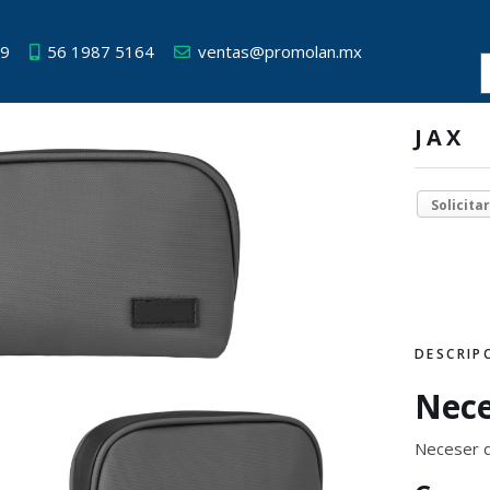
49
56 1987 5164
ventas@promolan.mx
JAX
Solicita
DESCRIP
Nece
Neceser de