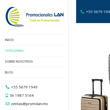
+55 5679 19
INICIO
CATEGORÍAS
SOBRE NOSOTROS
BLOG
+55 5679 1949
56 1987 5164
ventas@promolan.mx