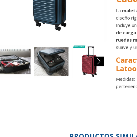
La
maleta
diseño rí
Incluye u
de carga
ruedas mu
suave y u
Carac
Lato
Medidas:
pertenenc
PRODUCTOS SIMIL