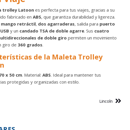
 trolley Latoon
es perfecta para tus viajes, gracias a su
gido fabricado en
ABS
, que garantiza durabilidad y ligereza.
n
mango retráctil
,
dos agarraderas
, salida para
puerto
 USB
y un
candado TSA de doble agarre
. Sus
cuatro
ltidireccionales de doble giro
permiten un movimiento
n giro de
360 grados
.
terísticas de la Maleta Trolley
on
70 x 50 cm
. Material:
ABS
. Ideal para mantener tus
ias protegidas y organizadas con estilo.
Lincoln
ARES