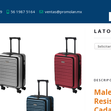
49
56 1987 5164
ventas@promolan.mx
LAT
Solicita
DESCRIP
Male
Resi
Cada