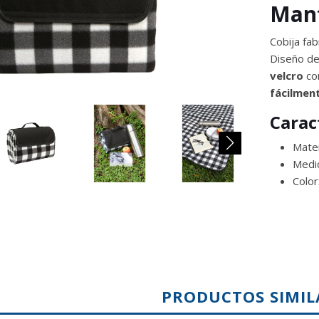
Man
Cobija fa
Diseño de
velcro
co
fácilmen
Carac
Mater
Medi
Color
PRODUCTOS SIMIL