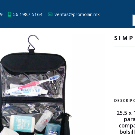
49
56 1987 5164
ventas@promolan.mx
SIMP
DESCRIP
25,5 x 
para
compa
bolsi