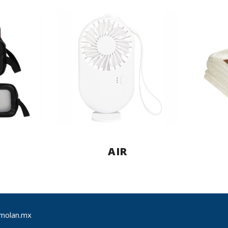
AIR
molan.mx