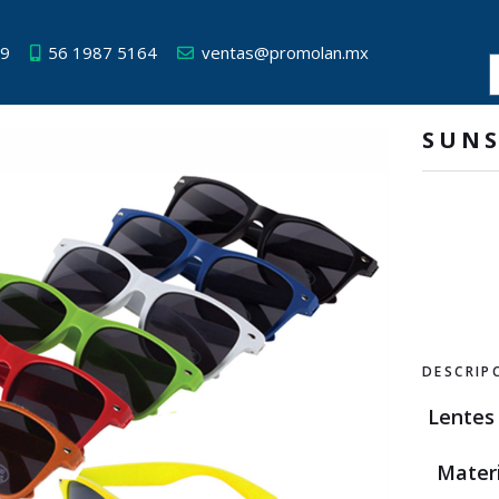
49
56 1987 5164
ventas@promolan.mx
SUNS
DESCRIP
Lentes 
Materi