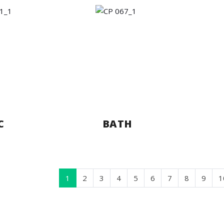
C
BATH
1
2
3
4
5
6
7
8
9
1