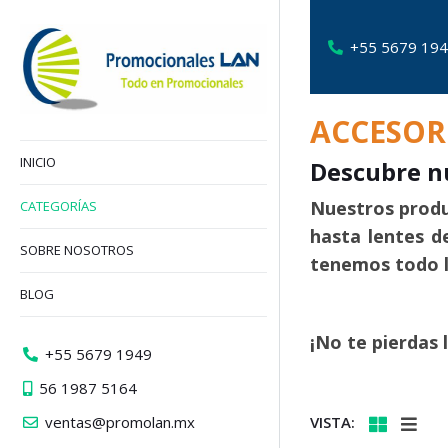
+55 5679 19
ACCESORI
INICIO
Descubre nu
Nuestros produ
CATEGORÍAS
hasta lentes d
SOBRE NOSOTROS
tenemos todo lo
BLOG
¡No te pierdas 
+55 5679 1949
56 1987 5164
ventas@promolan.mx
VISTA: