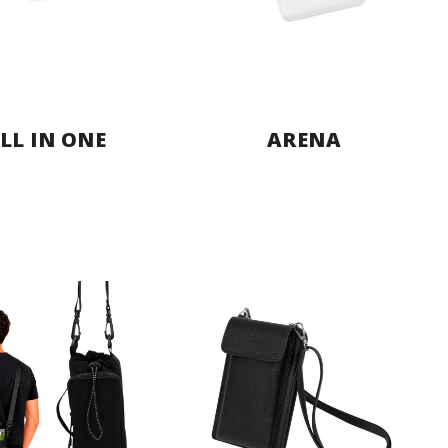
LL IN ONE
ARENA