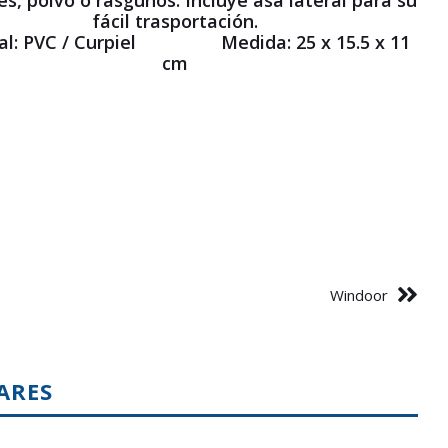
s, polvo o rasguños. Incluye asa lateral para su
fácil trasportación.
ial: PVC / Curpiel Medida: 25 x 15.5 x 11
cm
Windoor
ARES