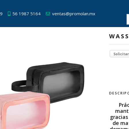
49
56 1987 5164
ventas@promolan.mx
WAS
Solicita
DESCRIP
Prá
mante
gracias
de mat