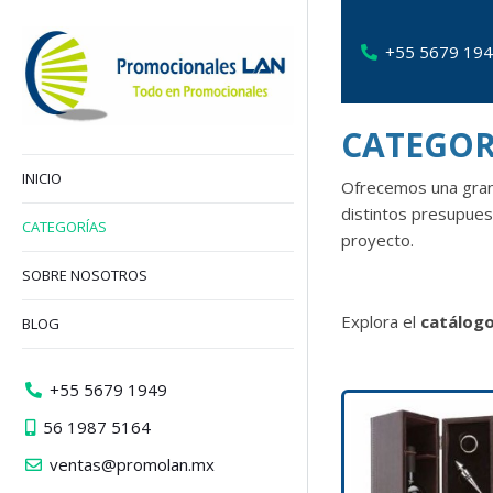
+55 5679 19
CATEGO
INICIO
Ofrecemos una gra
distintos presupue
CATEGORÍAS
proyecto.
SOBRE NOSOTROS
Explora el
catálogo
BLOG
+55 5679 1949
56 1987 5164
ventas@promolan.mx