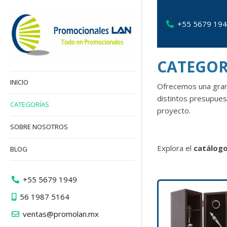
+55 5679 19
CATEGO
INICIO
Ofrecemos una gra
distintos presupue
CATEGORÍAS
proyecto.
SOBRE NOSOTROS
Explora el
catálogo
BLOG
+55 5679 1949
56 1987 5164
ventas@promolan.mx