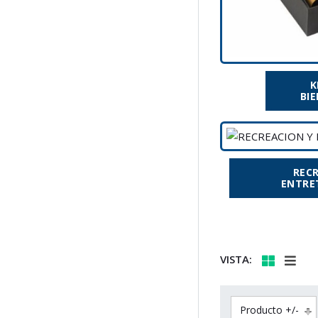
K
BI
REC
ENTRE
VISTA:
Producto +/-