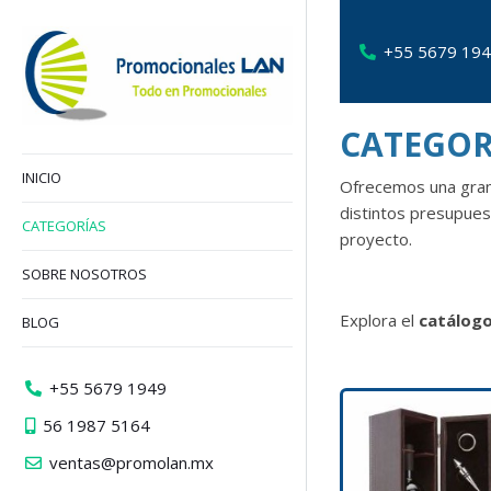
+55 5679 19
CATEGO
INICIO
Ofrecemos una gra
distintos presupue
CATEGORÍAS
proyecto.
SOBRE NOSOTROS
Explora el
catálogo
BLOG
+55 5679 1949
56 1987 5164
ventas@promolan.mx