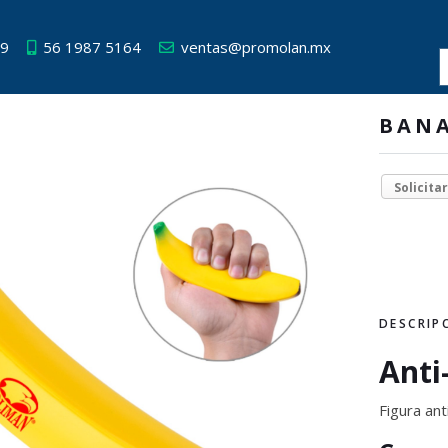
49
56 1987 5164
ventas@promolan.mx
BAN
Solicita
DESCRIP
Anti
Figura an