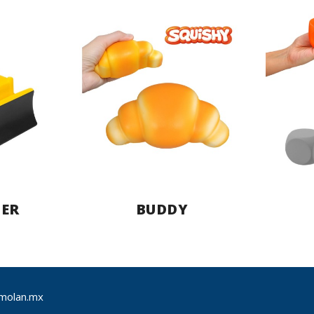
ER
BUDDY
molan.mx