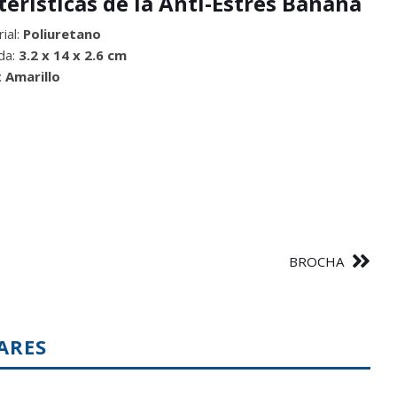
terísticas de la Anti-Estrés Banana
ial:
Poliuretano
da:
3.2 x 14 x 2.6 cm
:
Amarillo
BROCHA
ARES