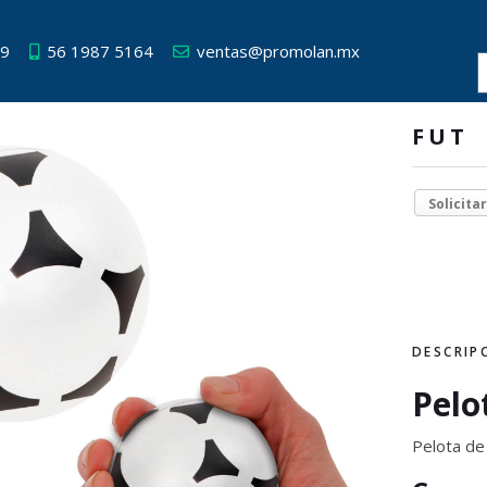
49
56 1987 5164
ventas@promolan.mx
FUT
Solicita
DESCRIP
Pelo
Pelota de 