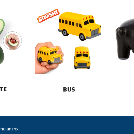
TE
BUS
molan.mx