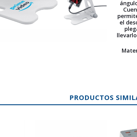
ángulo
Cuent
permite
el des
pleg
llevarl
Mater
PRODUCTOS SIMIL