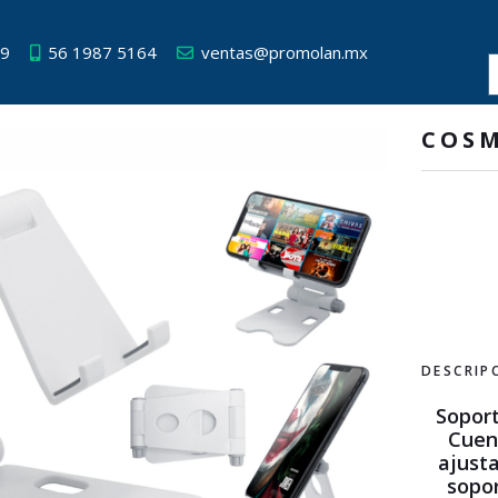
49
56 1987 5164
ventas@promolan.mx
COS
DESCRIP
Soport
Cuen
ajusta
sopo