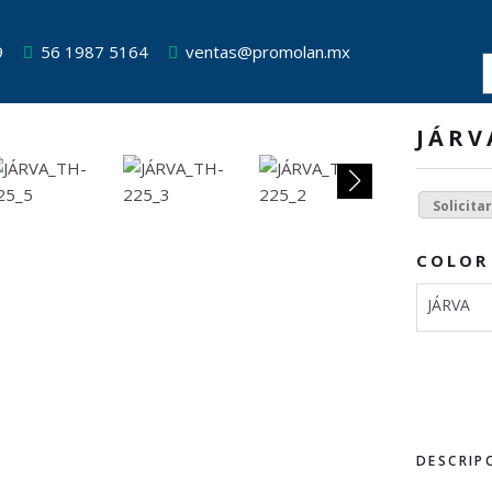
9
56 1987 5164
ventas@promolan.mx
JÁRV
Solicita
COLOR
JÁRVA
DESCRIP