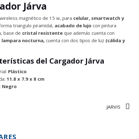
ador Járva
wireless magnético de 15 w, para
celular, smartwatch y
forma triangulo piramidal,
acabado de lujo
con pintura
a, base de
cristal resistente
que además cuenta con
e
lampara nocturna,
cuenta con dos tipos de luz
(cálida y
terísticas del Cargador Járva
ial:
Plástico
da:
11.8 x 7.9 x 8 cm
:
Negro
JARVIS
ARES