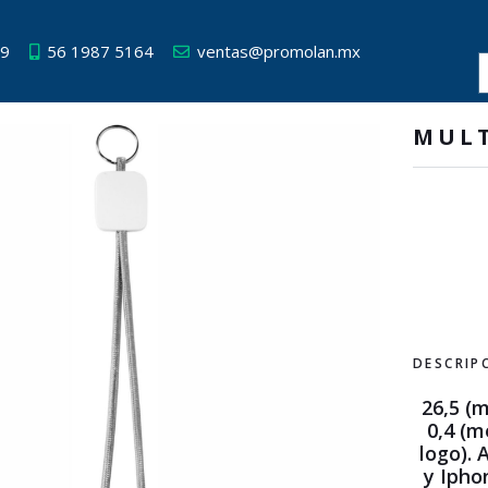
49
56 1987 5164
ventas@promolan.mx
MUL
DESCRIP
26,5 (m
0,4 (m
logo). 
y Ipho