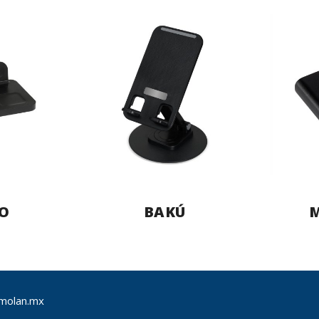
O
BAKÚ
M
molan.mx