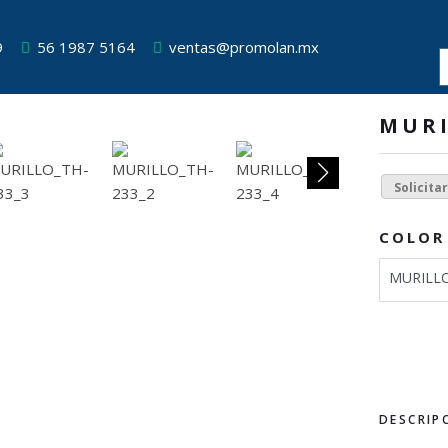
9
56 1987 5164
ventas@promolan.mx
MUR
Solicita
COLOR
MURILL
DESCRIP