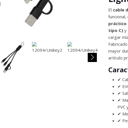
El
cable 
funcional
práctico
tipo C)
y
cargar múl
Fabricado
mayor dur
artículo p
Carac
✔ Cab
✔ En
✔ Sal
✔ Mat
PVC y
✔ Med
✔ Per