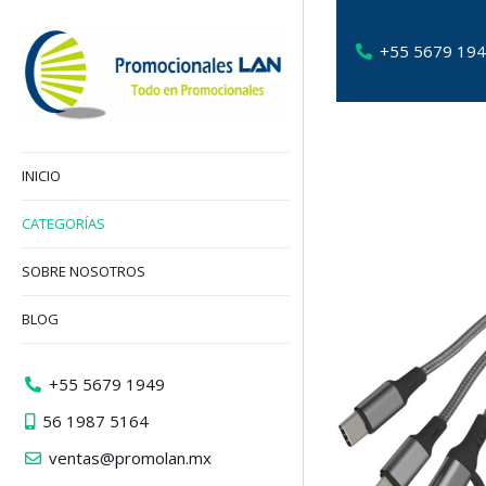
+55 5679 19
INICIO
CATEGORÍAS
SOBRE NOSOTROS
BLOG
+55 5679 1949
56 1987 5164
ventas@promolan.mx