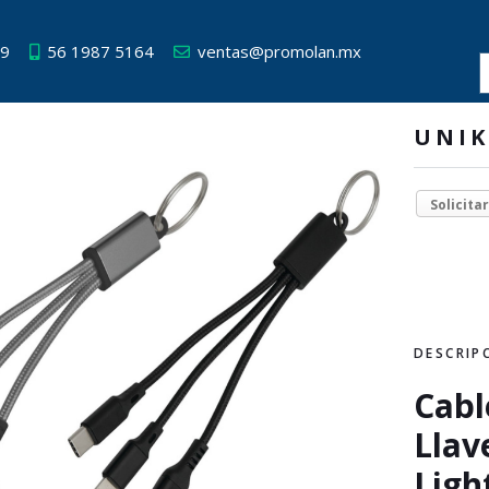
49
56 1987 5164
ventas@promolan.mx
UNIK
Solicita
DESCRIP
Cabl
Llav
Ligh