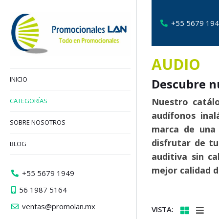
+55 5679 19
AUDIO
INICIO
Descubre nu
Nuestro catálo
CATEGORÍAS
audífonos ina
SOBRE NOSOTROS
marca de una 
disfrutar de t
BLOG
auditiva sin c
mejor calidad 
+55 5679 1949
56 1987 5164
ventas@promolan.mx
VISTA: