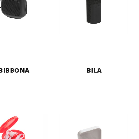
BIBBONA
BILA