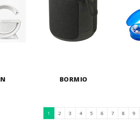
IN
BORMIO
1
2
3
4
5
6
7
8
9