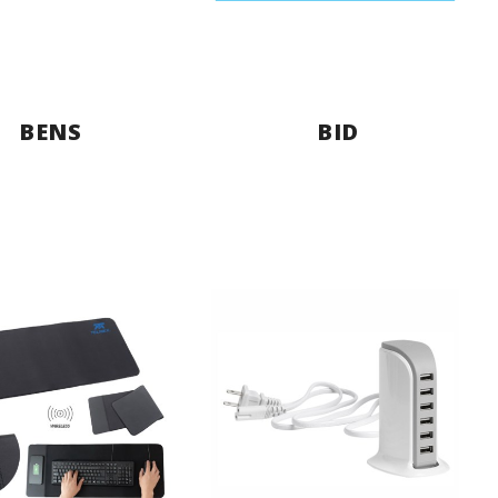
BENS
BID