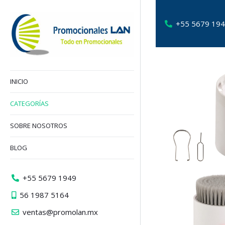
+55 5679 19
INICIO
CATEGORÍAS
SOBRE NOSOTROS
BLOG
+55 5679 1949
56 1987 5164
ventas@promolan.mx