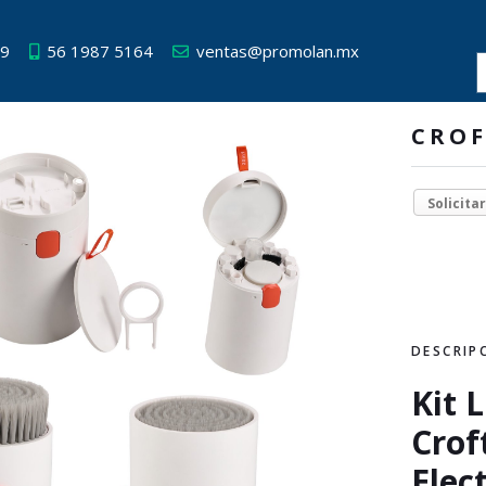
49
56 1987 5164
ventas@promolan.mx
CRO
Solicita
DESCRIP
Kit 
Crof
Elec