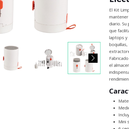
El Kit Lim
mantener 
diario. Su
que facili
laptops y 
boquillas,
extractore
Fabricado 
el almace
indispensa
rendimient
Carac
Mater
Medid
Inclu
Mini 
6 cep