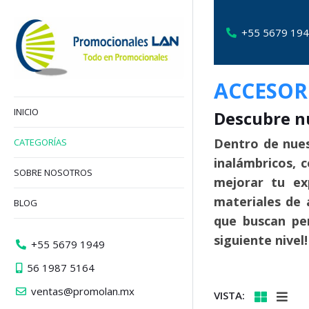
+55 5679 19
ACCESOR
INICIO
Descubre n
Dentro de nues
CATEGORÍAS
inalámbricos, 
SOBRE NOSOTROS
mejorar tu ex
materiales de 
BLOG
que buscan per
siguiente nivel!
+55 5679 1949
56 1987 5164
ventas@promolan.mx
VISTA: