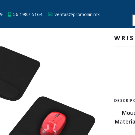
49
56 1987 5164
ventas@promolan.mx
WRIS
DESCRIP
Mous
Materia