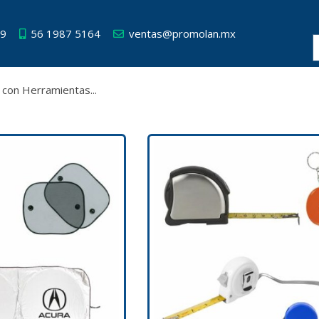
49
56 1987 5164
ventas@promolan.mx
con Herramientas...