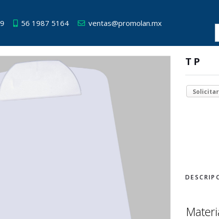
49
56 1987 5164
ventas@promolan.mx
TP
Solicita
DESCRIP
Materia