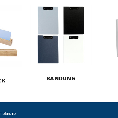
BANDUNG
CK
molan.mx