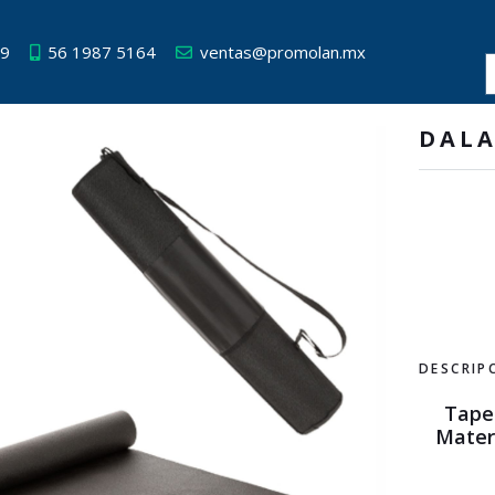
49
56 1987 5164
ventas@promolan.mx
DALA
DESCRIP
Tapet
Mater