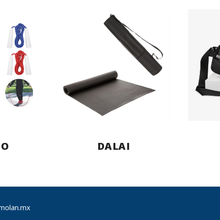
TO
DALAI
molan.mx