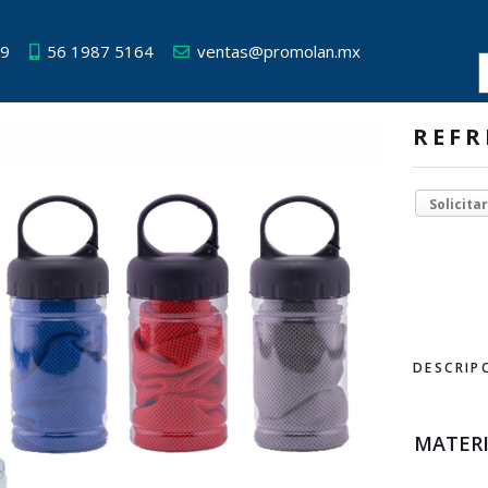
49
56 1987 5164
ventas@promolan.mx
REFR
Solicita
DESCRIP
MATER
MED