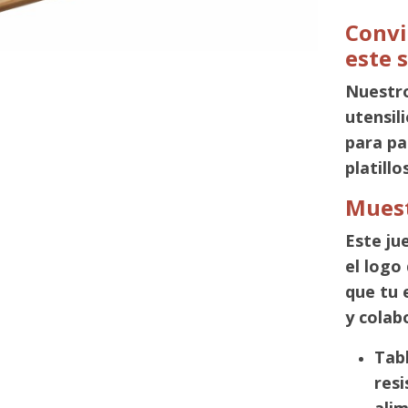
Convi
este 
Nuestro
utensil
para pa
platillo
Muest
Este ju
el logo
que tu 
y colab
Tab
resi