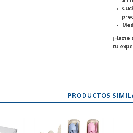
ali
Cuch
prec
Medi
¡Hazte 
tu exper
PRODUCTOS SIMIL