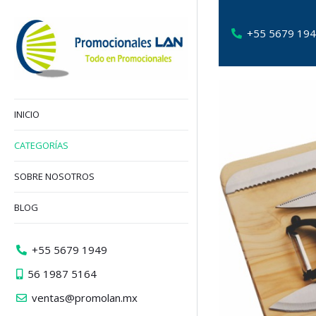
+55 5679 19
INICIO
CATEGORÍAS
SOBRE NOSOTROS
BLOG
+55 5679 1949
56 1987 5164
ventas@promolan.mx