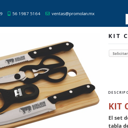
49
56 1987 5164
ventas@promolan.mx
KIT 
Solicita
DESCRIP
KIT
El set 
tabla d