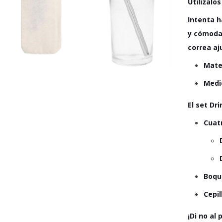
Utilízalo
Intenta h
y cómoda 
correa aj
Mater
Medid
El set Dri
Cuat
Boqui
Cepi
¡Di no al