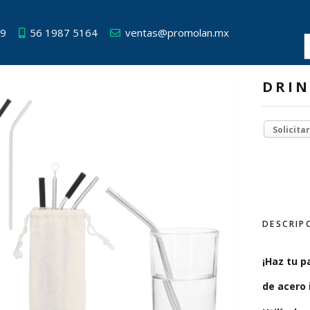
49
56 1987 5164
ventas@promolan.mx
DRIN
Solicita
DESCRIP
¡Haz tu p
de acero 