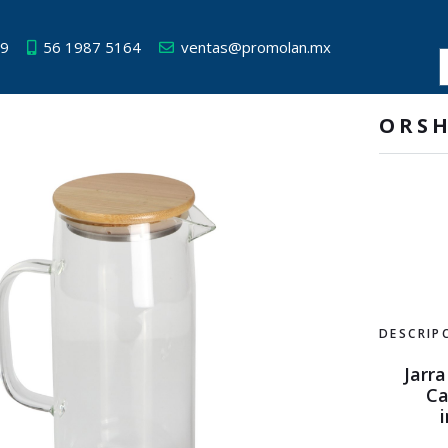
49
56 1987 5164
ventas@promolan.mx
ORS
DESCRIP
Jarra
Ca