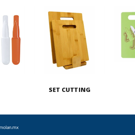
C
SET CUTTING
molan.mx