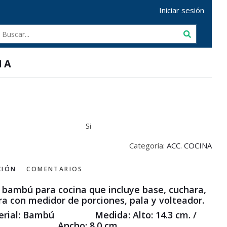
Iniciar sesión
NA
Si
Categoría:
ACC. COCINA
CIÓN
COMENTARIOS
 bambú para cocina que incluye base, cuchara,
a con medidor de porciones, pala y volteador.
erial: Bambú Medida: Alto: 14.3 cm. /
Ancho: 8.0 cm.