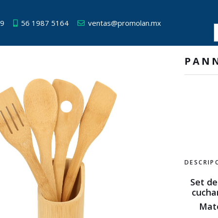
49
56 1987 5164
ventas@promolan.mx
PAN
DESCRIP
Set de
cuchar
Mat