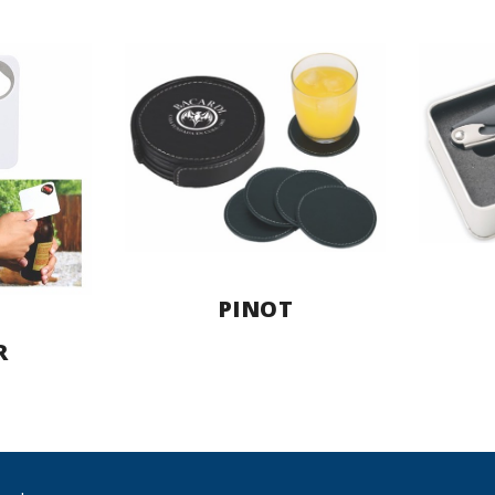
PINOT
R