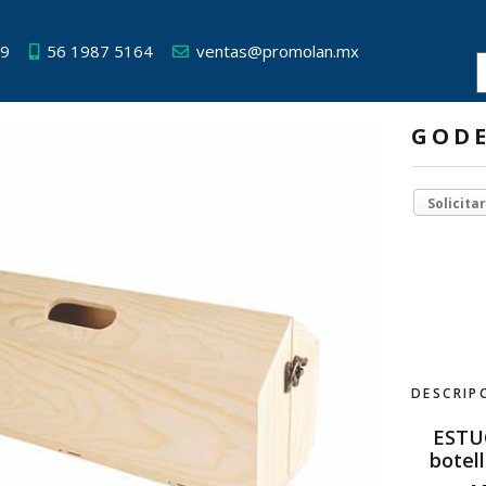
49
56 1987 5164
ventas@promolan.mx
GOD
Solicita
DESCRIP
ESTU
botell