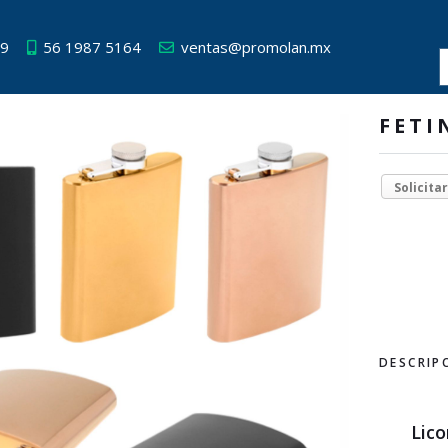
49
56 1987 5164
ventas@promolan.mx
FETI
Solicita
DESCRIP
Lico