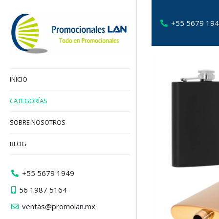
+55 5679 19
INICIO
CATEGORÍAS
SOBRE NOSOTROS
BLOG
+55 5679 1949
56 1987 5164
ventas@promolan.mx