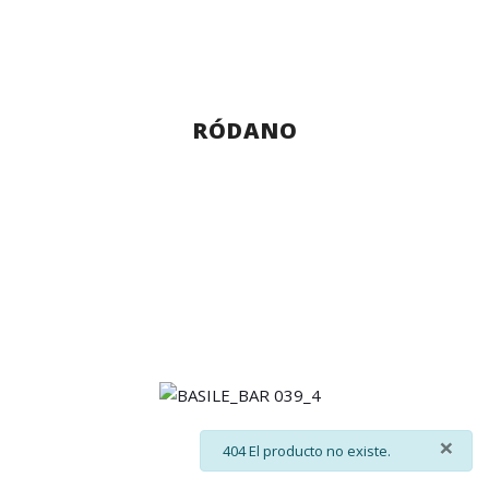
RÓDANO
×
info
404 El producto no existe.