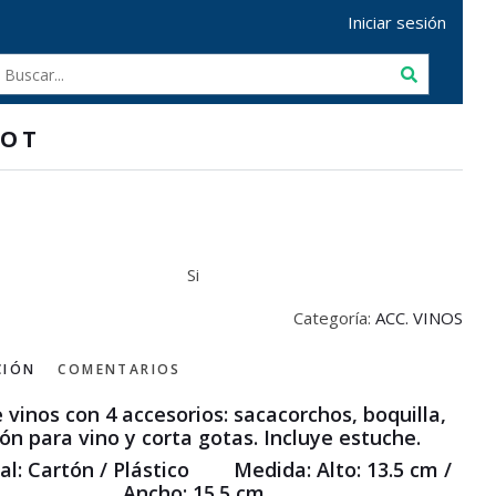
Iniciar sesión
LOT
Si
Categoría:
ACC. VINOS
CIÓN
COMENTARIOS
 vinos con 4 accesorios: sacacorchos, boquilla,
ón para vino y corta gotas. Incluye estuche.
al:
Cartón / Plástico
Medida: Alto:
13.5 cm /
Ancho:
15.5 cm