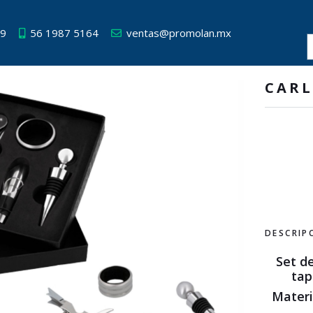
49
56 1987 5164
ventas@promolan.mx
CAR
DESCRIP
Set de
tap
Materi